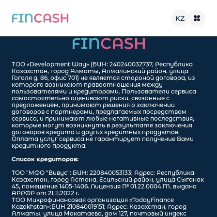
KZ
ТОО «Development Way» (БИН: 240240032737, Республика
Казахстан, город Алматы, Алмалинский район, улица
Гоголя д. 86, офис 701) не является стороной договора, из
которого возникают правоотношения между
пользователями и кредиторами. Пользователи сервиса
самостоятельно оценивают риски, связанные с
предложением, принимают решения о заключении
договоров с партнерами, предлагаемых посредством
сервиса, и принимают любые негативные последствия,
которые могут возникнуть в результате заключения
договоров кредита и других кредитных продуктов.
Оплата услуг сервиса не гарантирует получение Вами
кредитного продукта.
Список кредиторов:
TОО "МФО "Вивус": БИН: 220840053133; Адрес: Республика
Казахстан, город Астана, Есильский район, улица Сыганак
45, помещение 1405-1406. Лицензия № 01.22.0004.M. выдана
АРРФР от 21.11.2022 г.
ТОО Микрофинансовая организация «TodayFinance
Kazakhstan»:БИН 210840019151; Адрес: Казахстан, город
Алматы, улица Макатаева, дом 127, почтовый индекс