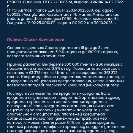
050000. Лицензия № 02.22.0003.М, выдана АРРФР 14.02.2022
г.
MFO SurfKaz Finance LLP, БИН: 250340025650, юр. адрес:
050022, Республика Казахстан, г. Алматы, Алмалинский
район, улица Шевченко,дом № 90, Нежилое помещение 94.
Лицензия № 02.25.0010.M выдана АРРФР от 30.10.2025 г.
Полный Список Кредиторов
Основные условия: Срок кредита от 61 дня до 5 лет,
процентная ставка от 5,9 % годовых до 180.9 % годовых,
возраст заемщика от 18 лет.
Пример расчета: Вы берёте 300 000 тенге на 36 месяцев с
процентной ставкой 12,9% в год. Переплата за весь срок
составит 63 375 тенге. Итого, вы возвращаете 363 375
тенге. Кредитор обязан предоставить заемщику полную
информацию об условиях предоставления, использования и
возврата потребительского кредита (микрокредита)!
Последствия невыплаты кредитных средств: Если
кредитор не уплачивает кредитной организации сумму
кредита и проценты за использование кредита в
оговоренный срок, кредитная организация начисляет
неустойку за просрочку выплаты по кредиту. При
длительном отсутствии платежей кредитная
организация начисляет денежный штраф, размер
которого может быть равен 0,1% от суммы кредита,
точный размер штрафов за просрочку следует уточнять
при подписании договора на оказание кредитных услуг.