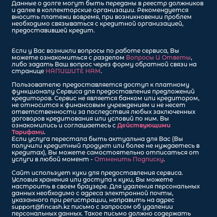
Данные о долге могут быть переданы в реестр должников
и далее в коллекторские организации. Рекомендуется
вносить платежи вовремя, при возникновении проблем
необходимо связываться с кредитной организацией,
предоставившей кредит.
Если у Вас возникли вопросы по работе сервиса, Вы
можете ознакомиться с разделом
Вопросы И Ответы
,
либо задать Ваш вопрос через форму обратной связи на
странице
НАПИШИТЕ НАМ
.
Пользователю предоставляется доступ к платному
функционалу Сервиса для предоставления предложений
кредиторов. Сервис не является банком или кредитором,
не относится к финансовым учреждениям и не несет
ответственности за последствия любых заключенных
договоров кредитования или условий по ним. Вы
ознакомились и соглашаетесь с
Действующими
Тарифами
.
Если услуга перестала быть актуальна для Вас (Вы
получили кредитный продукт или более не нуждаетесь в
кредитах), Вы можете самостоятельно отписаться от
услуги в любой момент -
Отменить Подписку
.
Сайт использует куки для предоставления сервиса.
Условия хранения или доступа к куки, Вы можете
настроить в своем браузере. Для удаления персональных
данных необходимо с адреса электронной почты,
указанного при регистрации, направить на адрес
support@fincash.kz
письмо с запросом об удалении
персональных данных. Такое письмо должно содержать