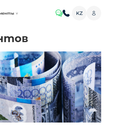
KZ
ументы
нтов