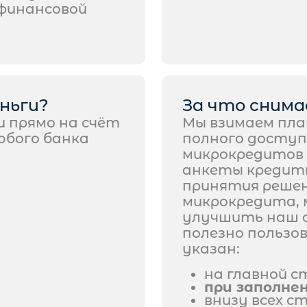
 финансовой
ньги?
За что сним
 прямо на счёт
Мы взимаем пла
юбого банка
полного доступ
микрокредитов 
анкеты кредит
принятия решен
микрокредита, 
улучшить наш с
полезно пользо
указан:
на главной 
при заполне
внизу всех с