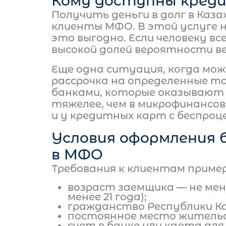
Кому доступны кред
Получить деньги в долг в Каз
клиенты МФО. В этой услуге 
это выгодно. Если человеку вс
высокой долей вероятности в
Еще одна ситуация, когда мо
рассрочка на определенные т
банками, которые оказывают 
тяжелее, чем в микрофинансов
и у кредитных карт с беспро
Условия оформления 
в МФО
Требования к клиентам пример
возраст заемщика — не мене
менее 21 года);
гражданство Республики К
постоянное место жительс
счет в банке или карта для