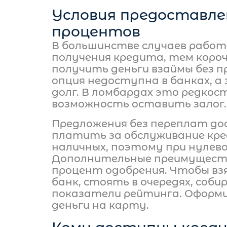
Условия предоставле
процентов
В большинстве случаев работа
получения кредита, тем короч
получить деньги взаймы без п
опция недоступна в банках, а
долг. В ломбардах это редкост
возможность оставить залог.
Предложения без переплат до
платить за обслуживание кре
наличных, поэтому при нулево
Дополнительные преимуществ
процент одобрения. Чтобы вз
банк, стоять в очередях, со
показатели рейтинга. Оформи
деньги на карту.