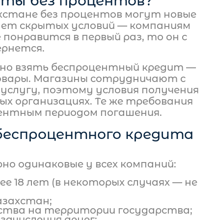
иты без процентов?
ахстане без процентов могут новые
нет скрытых условий — компаниям
е понравится в первый раз, то он с
ернется.
жно взять беспроцентный кредит —
овары. Магазины сотрудничают с
услугу, поэтому условия получения
ых организациях. Те же требования
центным периодом погашения.
беспроцентного кредита
но одинаковые у всех компаний:
е 18 лет (в некоторых случаях — не
азахстан;
тва на территории государства;
 зачисления денег;