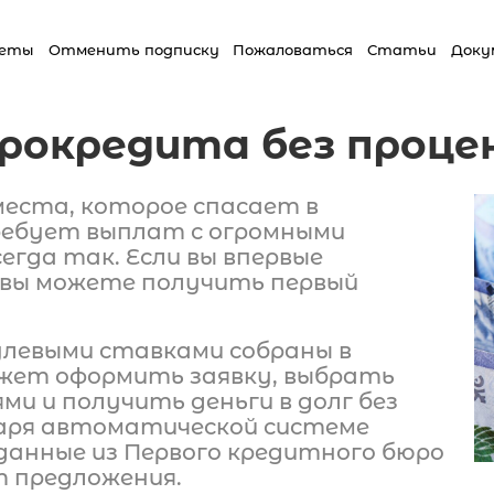
Док
веты
Отменить подписку
Пожаловаться
Статьи
рокредита без проце
еста, которое спасает в
ребует выплат с огромными
егда так. Если вы впервые
 вы можете получить первый
нулевыми ставками собраны в
ожет оформить заявку, выбрать
ми и получить деньги в долг без
даря автоматической системе
данные из Первого кредитного бюро
т предложения.