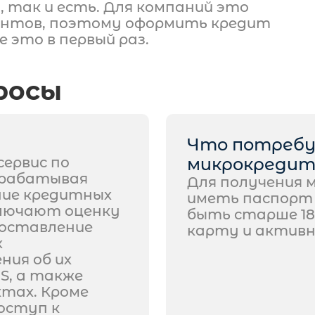
 так и есть. Для компаний это
иентов, поэтому оформить кредит
 это в первый раз.
росы
Что потребу
ервис по
микрокредит
брабатывая
Для получения 
ние кредитных
иметь паспорт 
ключают оценку
быть старше 18
доставление
карту и активн
х
ния об их
MS, а также
тах. Кроме
оступ к