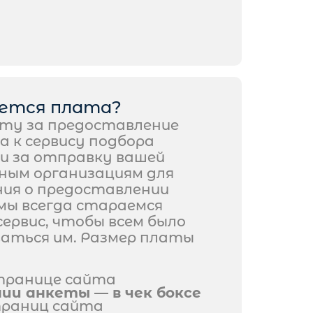
ается плата?
ту за предоставление
а к сервису подбора
и за отправку вашей
ным организациям для
ия о предоставлении
мы всегда стараемся
ервис, чтобы всем было
ваться им. Размер платы
странице сайта
нии анкеты — в чек боксе
траниц сайта