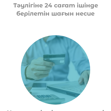
Тәулігіне 24 сағат ішінде
берілетін шағын несие