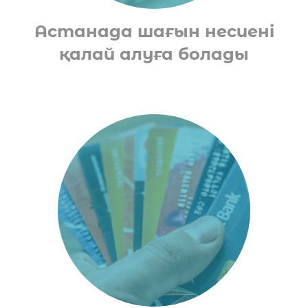
Астанада шағын несиені
қалай алуға болады