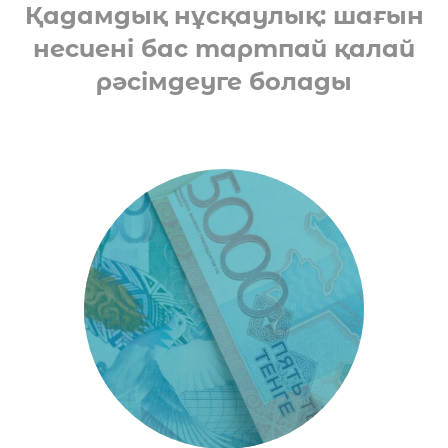
Қадамдық нұсқаулық: шағын
несиені бас тартпай қалай
рәсімдеуге болады