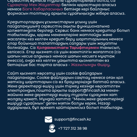
Сервистің жұмысы туралы сұрақтарыңыз болса, сіз
Сұрақтар Мен Жауаптар
бөлімін қарастыра аласыз
немесе
Бізге Хабарласыңыз
бетінде кері байланыс
формасын толтыру арқылы сұрағыңызды жібере аласыз.
Кредиторлардың ұсыныстарын ұсыну үшін
пайдаланушыға сервистің ақылы функционалына
қолжетімділік беріледі. Сервис банк немесе кредитор болып
табылмайды, қаржы мекемелеріне жатпайды және
жасалған кез келген кредит беру шарттарының немесе
олар бойынша талаптардың салдары үшін жауапты
болмайды. Сіз
Қолданыстағы Тарифтермен
танысып,
келісесіз. Егер қызмет сіз үшін өзектілігін жоғалтса (сіз
шағын несие алдыңыз немесе шағын несиеге мұқтаж
емессіз), онда кез келген уақытта қызметтен өз
бетіңізше бас тарта аласыз -
Жазылымды Өшіру
.
Сайт қызмет көрсету үшін cookie файлдарын
пайдаланады. Cookie файлдарын сақтау немесе оған қол
жеткізу шарттарын сіз өз браузеріңізде баптай аласыз.
Жеке деректерді өшіру үшін тіркеу кезінде көрсетілген
электрондық пошта арқылы support@fincash.kz мекен-
жайына жеке деректерді өшіру туралы сұраумен хат
жолдау қажет. Мұндай хатта: "Менің жеке деректерімді
өшіруді сұраймын" деген мәтін болуы керек. Назар
аударыңыз, бұл әрекет қайтарымсыз болып табылады.
support@fincash.kz
+7 727 312 38 98