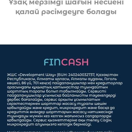
Ұзақ мерзімді шағын несиені
қалай рәсімдеуге болады
ЖШС «Development Way» (БИН: 240240032737, Қазақстан
Республикасы, Алматы қаласы, Алмалы ауданы, Гоголь
көшесі, 86 үй, 701 кеңсе) пайдаланушылар мен кредиторлар
арасындағы құқықтық қатынастар туындайтын
шарттың тарапы болып табылмайды. Сервисті
пайдаланушылар ұсынысқа байланысты тәуекелдерді
дербес бағалайды, сервис арқылы ұсынылатын
серіктестермен шарттар жасасу туралы шешім
қабылдайды және кредит, микрокредит және басқа да
кредиттік өнімдер шарттарын жасасу нәтижесінде
туындауы мүмкін кез келген жағымсыз салдарларды
қабылдайды. Сервис қызметтеріне ақы төлеу Сіздің
микрокредит алуыңызға кепілдік бермейді.