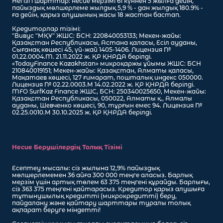
Негізгі шарттар: несие мерзімі 61 күннен 5 жылға дейін,
пайыздық мөлшерлеме жылдық 5,9 % - дан жылдық 180.9% -
ға дейін, қарыз алушының жасы 18 жастан бастап.
Кредиторлар тізімі:
"Вивус "МҚҰ" ЖШС: БСН: 220840053133; Мекен-жайы:
Қазақстан Республикасы, Астана қаласы, Есіл ауданы,
Сығанақ көшесі 45, үй-жай 1405-1406. Лицензия №
01.22.0004.M. 21.11.2022 ж. ҚР ҚНРДА берілді.
«TodayFinance Kazakhstan» микроқаржы ұйымы ЖШС: БСН
210840019151; Мекен-жайы: Қазақстан, Алматы қаласы,
Мақатаев көшесі, 127 ғимарат, пошталық индекс 050000.
Лицензия № 02.22.0003.М 14.02.2022 ж. ҚР ҚНРДА берілді.
MFO SurfKaz Finance ЖШС, БСН: 250340025650, Мекен-жайы:
Қазақстан Республикасы, 050022, Алматы қ., Алмалы
ауданы, Шевченко көшесі, 90, тұрғын емес 94. Лицензия №
02.25.0010.М 30.10.2025 ж. ҚР ҚНРДА берілді.
Несие Берушілердің Толық Тізімі
Есептеу мысалы: сіз жылына 12,9% пайыздық
мөлшерлемемен 36 айға 300 000 теңге аласыз. Барлық
мерзім үшін артық төлем 63 375 теңгені құрайды. Барлығы,
сіз 363 375 теңгені қайтарасыз. Кредитор қарыз алушыға
тұтынушылық кредитті (микрокредитті) беру,
пайдалану және қайтару шарттары туралы толық
ақпарат беруге міндетті!