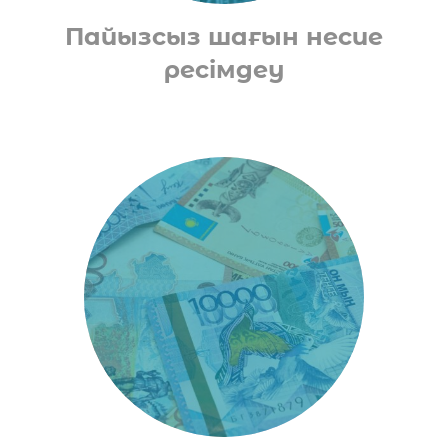
Пайызсыз шағын несие
ресімдеу