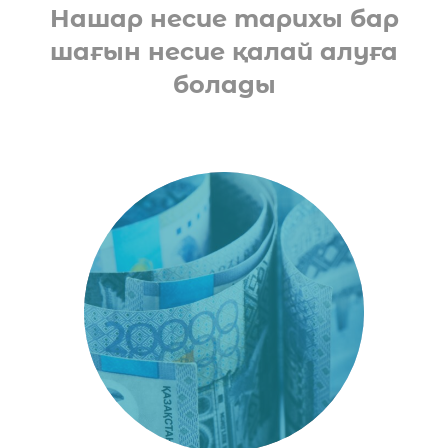
Нашар несие тарихы бар
шағын несие қалай алуға
болады