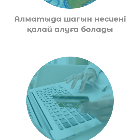
Алматыда шағын несиені
қалай алуға болады